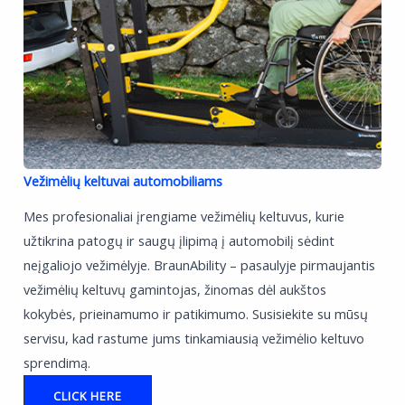
Vežimėlių keltuvai automobiliams
Mes profesionaliai įrengiame vežimėlių keltuvus, kurie
užtikrina patogų ir saugų įlipimą į automobilį sėdint
neįgaliojo vežimėlyje. BraunAbility – pasaulyje pirmaujantis
vežimėlių keltuvų gamintojas, žinomas dėl aukštos
kokybės, prieinamumo ir patikimumo. Susisiekite su mūsų
servisu, kad rastume jums tinkamiausią vežimėlio keltuvo
sprendimą.
CLICK HERE