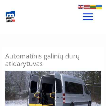
Pereiti
prie
turinio
Automatinis galinių durų
atidarytuvas