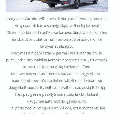
Įrengiame
Carodoor®
– belaidį durų atidarymo sprendimą,
skirtą naudoti kartu su neįgaliųjų vežimėlių keltuvais.
Sistema veikia sinchroniškai su keltuvu: durys atsidaro prieš
išsiskleidžiant platformai ir automatiškai užsidaro, kai
keltuvas susilanksto.
Valdymas itin paprastas – galima rinktis standartinį RF
pultelį arba
BraunAbility Remote
programėlę su „Bluetooth“
imtuvu, leidžiančiu viską valdyti telefonu.
Montavimas greitas ir nereikalaujantis daug gręžimo –
naudojami specialūs tvirtinimo laikikliai, suderinami su
daugeliu BraunAbility keltuvų, įskaitant naujausią E-Seriją.
Taip pat galime pasiūlyti universalų laikiklį, tinkantį
daugumai automobilių galinių durų.
Tai patikimas ir patogus sprendimas, užtikrinantis visišką