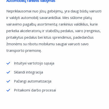
Automobilių rankinis valdymas
Nepriklausomai nuo jūsų gebėjimų, yra daug būdų vairuoti
ir valdyti automobilį savarankiškai. Mes siūlome platų
vairavimo pagalbų asortimentą: rankinius valdiklius, kurie
perkelia akceleratorių ir stabdžių pedalus, vairo įrenginius,
pritaikytus pedalus bei kitus sprendimus, padedančius
žmonėms su ribotu mobilumu saugiai vairuoti savo
transporto priemonę.
Intuityvi vartotojo sąsaja
Sklandi integracija
Pažangi automatizacija
Pritaikomi darbo procesai