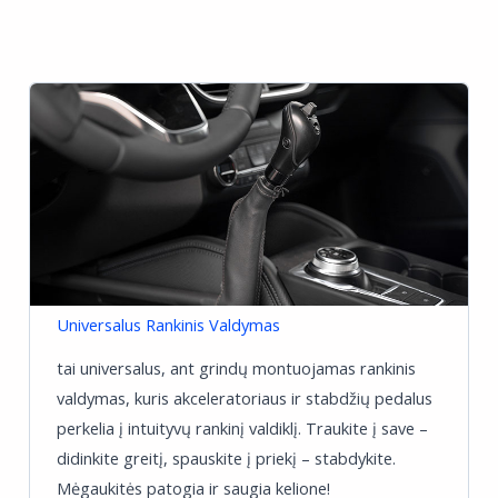
Universalus Rankinis Valdymas
tai universalus, ant grindų montuojamas rankinis
valdymas, kuris akceleratoriaus ir stabdžių pedalus
perkelia į intuityvų rankinį valdiklį. Traukite į save –
didinkite greitį, spauskite į priekį – stabdykite.
Mėgaukitės patogia ir saugia kelione!