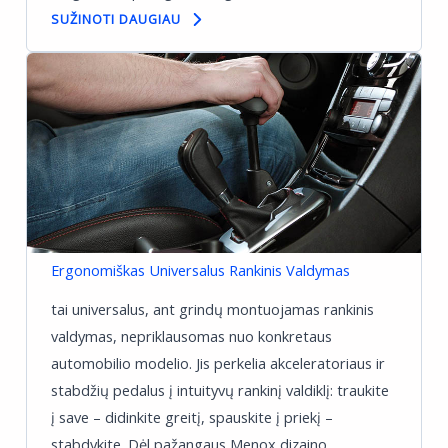
SUŽINOTI DAUGIAU
Ergonomiškas Universalus Rankinis Valdymas
tai universalus, ant grindų montuojamas rankinis
valdymas, nepriklausomas nuo konkretaus
automobilio modelio. Jis perkelia akceleratoriaus ir
stabdžių pedalus į intuityvų rankinį valdiklį: traukite
į save – didinkite greitį, spauskite į priekį –
stabdykite. Dėl pažangaus Menox dizaino