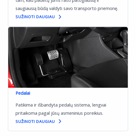
tam, kad padėtų jums rasti patogiausią ir
saugiausią būdą valdyti savo transporto priemonę.
SUŽINOTI DAUGIAU
Pedalai
Patikima ir išbandyta pedalų sistema, lengvai
pritaikoma pagal jūsų asmeninius poreikius.
SUŽINOTI DAUGIAU