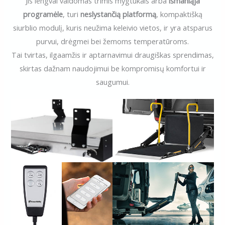
Jis lengvai valdomas trimis mygtukais arba
išmaniąja
programėle
, turi
neslystančią platformą
, kompaktišką
siurblio modulį, kuris neužima keleivio vietos, ir yra atsparus
purvui, drėgmei bei žemoms temperatūroms.
Tai tvirtas, ilgaamžis ir aptarnavimui draugiškas sprendimas,
skirtas dažnam naudojimui be kompromisų komfortui ir
saugumui.