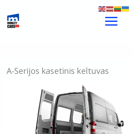
Pereiti
prie
turinio
A-Serijos kasetinis keltuvas