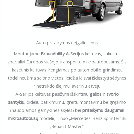
Auto pritaikymas neįgaliesiems
Montuojame
BraunAbility A-Serijos
keltuvus, sukurtus
specialiai Europos viešojo transporto mikroautobusams. Šis
kasetinis keltuvas įrengiamas po automobilio grindimis,
todėl neužima salono vietos, leidžia laisvai išdėstyti sėdynes
ir netrukdo išėjimui avariniu atveju.
A-Serijos keltuvas pasižymi išskirtiniu
galios ir svorio
santykiu
, dideliu patikimumu, greitu montavimu be gręžimo
(naudojamos gamyklinės skylės) bei
pritaikymu daugumai
mikroautobusų
modelių – nuo „Mercedes-Benz Sprinter“ iki
„Renault Master“.