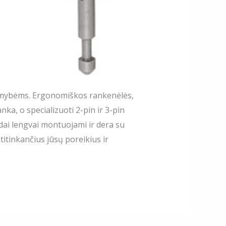
alimybėms. Ergonomiškos rankenėlės,
ka, o specializuoti 2-pin ir 3-pin
edai lengvai montuojami ir dera su
titinkančius jūsų poreikius ir