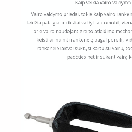
Kaip veikia vairo valdymo 
Vairo valdymo priedai, tokie kaip vairo ranke
leidžia patogiai ir tiksliai valdyti automobilį vie
prie vairo naudojant greito atleidimo mechani
keisti ar nuimti rankenėlę pagal poreikį. Vid
rankenėlė laisvai suktųsi kartu su vairu, to
padėties net ir sukant vairą ke