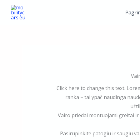
Pereiti
Pagrin
prie
turinio
Vai
Click here to change this text. Lore
ranka – tai ypač naudinga naudo
užti
Vairo priedai montuojami greitai ir 
Pasirūpinkite patogiu ir saugiu va