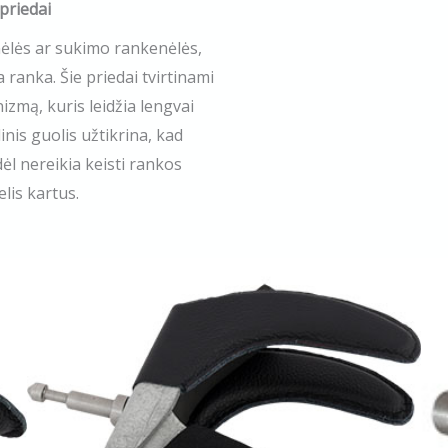
priedai
nėlės ar sukimo rankenėlės,
na ranka. Šie priedai tvirtinami
zmą, kuris leidžia lengvai
inis guolis užtikrina, kad
dėl nereikia keisti rankos
lis kartus.​