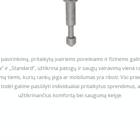
 pasirinkimą, pritaikytą įvairiems poreikiams ir fizinėms g
“ ir „Standard“, užtikrina patogų ir saugų vairavimą viena ran
ą tiems, kurių rankų jėga ar mobilumas yra riboti. Visi pri
odėl galime pasiūlyti individualiai pritaikytus sprendimus, a
užtikrinančius komfortą bei saugumą kelyje.​