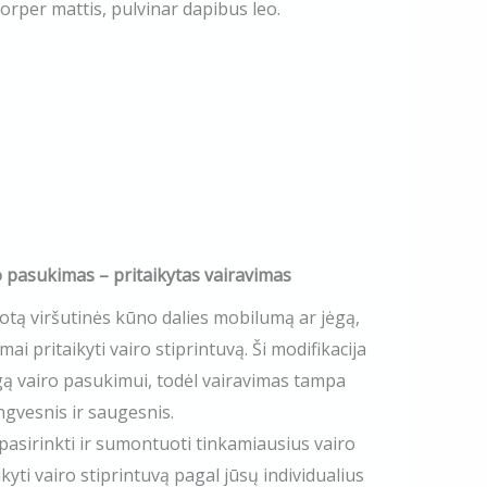
mcorper mattis, pulvinar dapibus leo.
 pasukimas – pritaikytas vairavimas
otą viršutinės kūno dalies mobilumą ar jėgą,
pritaikyti vairo stiprintuvą. Ši modifikacija
gą vairo pasukimui, todėl vairavimas tampa
ngvesnis ir saugesnis.​
pasirinkti ir sumontuoti tinkamiausius vairo
kyti vairo stiprintuvą pagal jūsų individualius