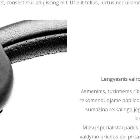
et, consectetur adipiscing elit. Ut elit tellus, luctus nec ulla
Lengvesnis vairo
Asmenims, turintiems rib
rekomenduojame papildomai 
sumažina reikalingą jė
le
Mūsų specialistai padės 
valdymo priedus bei pritai