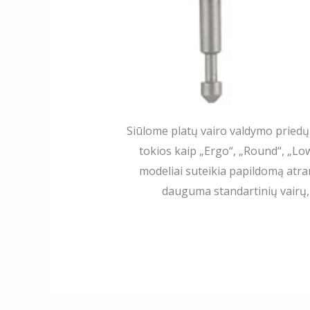
Siūlome platų vairo valdymo priedų
tokios kaip „Ergo“, „Round“, „Low
modeliai suteikia papildomą atram
dauguma standartinių vairų, t