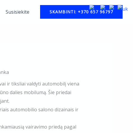
Susisiekite
SKAMBINTI: +370 657 96797
anka
 ir tiksliai valdyti automobilį viena
ūno dalies mobilumą. Šie priedai
ant.​
riais automobilio salono dizainais ir
tinkamiausią vairavimo priedą pagal