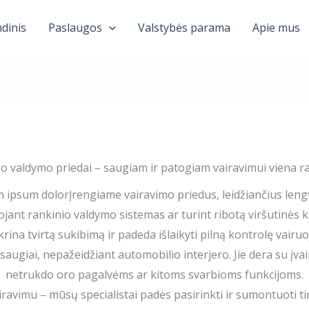
dinis
Paslaugos
Valstybės parama
Apie mus
ro valdymo priedai – saugiam ir patogiam vairavimui viena r
m ipsum dolorĮrengiame vairavimo priedus, leidžiančius lengvai
jant rankinio valdymo sistemas ar turint ribotą viršutinės k
krina tvirtą sukibimą ir padeda išlaikyti pilną kontrolę vairuoj
saugiai, nepažeidžiant automobilio interjero. Jie dera su įvai
netrukdo oro pagalvėms ar kitoms svarbioms funkcijoms.​
iravimu – mūsų specialistai padės pasirinkti ir sumontuoti 